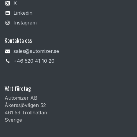
X
Linkedin
Instagram
Kontakta oss
sales@automizer.se
+4​6 520 41 10 20​
Vårt företag
Automizer AB
Åkerssjövägen 52
461 53 Trollhättan
Sverige