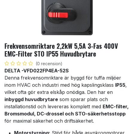
Frekvensomriktare 2,2kW 5,5A 3-Fas 400V
EMC-Filter STO IP55 Huvudbrytare
(0 recension)
DELTA -VFD022FP4EA-52S
Denna frekvensomriktare är byggd för tuffa miljöer
inom HVAC och industri med hög kapslingsklass
IP55
,
vilket ofta gör extra elskåp onödiga. Den har en
inbyggd huvudbrytare
som sparar plats och
installationstid och levereras komplett med
EMC-filter,
Bromsmodul, DC-drossel och STO-säkerhetsstopp
för maximal säkerhet och driftsäkerhet.
Motorstyrning:
Stöd för både asynkronmotorer