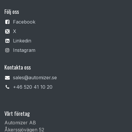
F
ölj oss
Facebook
X
Linkedin
Instagram
Kontakta oss
sales@automizer.se
+4​6 520 41 10 20​
Vårt företag
Automizer AB
Åkerssjövägen 52