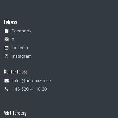
F
ölj oss
Facebook
X
Linkedin
Instagram
Kontakta oss
sales@automizer.se
+4​6 520 41 10 20​
Vårt företag