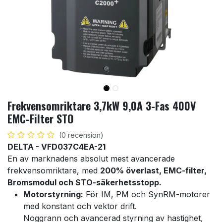
Frekvensomriktare 3,7kW 9,0A 3-Fas 400V
EMC-Filter STO
(0 recension)
DELTA - VFD037C4EA-21
En av marknadens absolut mest avancerade
frekvensomriktare, med
200% överlast, EMC-filter,
Bromsmodul och STO-säkerhetsstopp.
Motorstyrning:
För IM, PM och SynRM-motorer
med konstant och vektor drift.
Noggrann och avancerad styrning av hastighet,