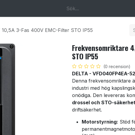
k
Om oss
Kontakta oss
 10,5A 3-Fas 400V EMC-Filter STO IP55
Frekvensomriktare 4
STO IP55
(0 recension)
DELTA - VFD040FP4EA-5
Denna frekvensomriktare ä
industri med hög kapslings
onödiga. Den levereras ko
drossel och STO-säkerhe
driftsäkerhet.
Motorstyrning:
Stöd f
permanentmagnetmotore