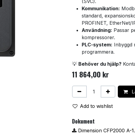
(SVC).
Kommunikation:
Modbu
standard, expansions
PROFINET, EtherNet/IP
Användning:
Passar pe
kompressorer.
PLC-system:
Inbyggd m
programmera.
💡
Behöver du hjälp?
Kontak
11 864,00
kr
Lä
Add to wishlist
Dokument
Dimension CFP2000 A-1.