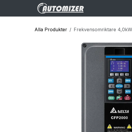
Hoppa till innehåll
Hem
Webbuti
Alla Produkter
Frekvensomriktare 4,0kW