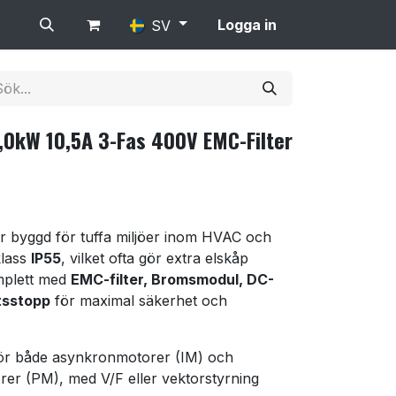
Logga in
SV
,0kW 10,5A 3-Fas 400V EMC-Filter
2
r byggd för tuffa miljöer inom HVAC och
klass
IP55
, vilket ofta gör extra elskåp
mplett med
EMC-filter, Bromsmodul, DC-
tsstopp
för maximal säkerhet och
ör både asynkronmotorer (IM) och
r (PM), med V/F eller vektorstyrning