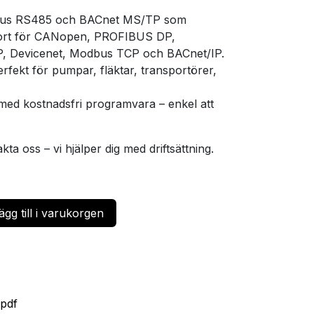
s RS485 och BACnet MS/TP som
kort för CANopen, PROFIBUS DP,
, Devicenet, Modbus TCP och BACnet/IP.
rfekt för pumpar, fläktar, transportörer,
ed kostnadsfri programvara – enkel att
ta oss – vi hjälper dig med driftsättning.
gg till i varukorgen
pdf