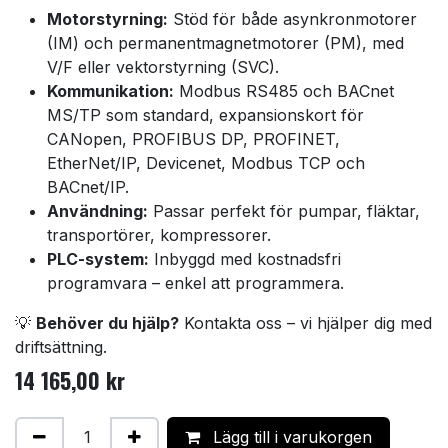
Motorstyrning:
Stöd för både asynkronmotorer
(IM) och permanentmagnetmotorer (PM), med
V/F eller vektorstyrning (SVC).
Kommunikation:
Modbus RS485 och BACnet
MS/TP som standard, expansionskort för
CANopen, PROFIBUS DP, PROFINET,
EtherNet/IP, Devicenet, Modbus TCP och
BACnet/IP.
Användning:
Passar perfekt för pumpar, fläktar,
transportörer, kompressorer.
PLC-system:
Inbyggd med kostnadsfri
programvara – enkel att programmera.
💡
Behöver du hjälp?
Kontakta oss – vi hjälper dig med
driftsättning.
14 165,00
kr
Lägg till i varukorgen