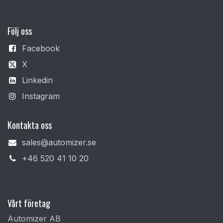
F
ölj oss
Facebook
X
Linkedin
Instagram
Kontakta oss
sales@automizer.se
+4​6 520 41 10 20​
Vårt företag
Automizer AB