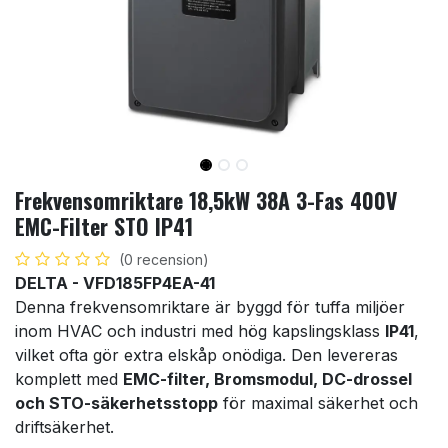
Frekvensomriktare 18,5kW 38A 3-Fas 400V
EMC-Filter STO IP41
(0 recension)
DELTA - VFD185FP4EA-41
Denna frekvensomriktare är byggd för tuffa miljöer
inom HVAC och industri med hög kapslingsklass
IP41
,
vilket ofta gör extra elskåp onödiga. Den levereras
komplett med
EMC-filter, Bromsmodul, DC-drossel
och STO-säkerhetsstopp
för maximal säkerhet och
driftsäkerhet.