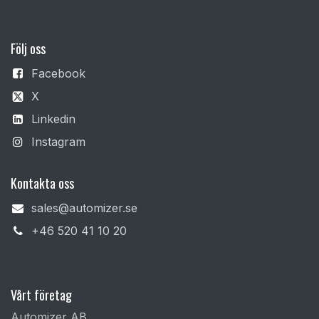
F
ölj oss
Facebook
X
Linkedin
Instagram
Kontakta oss
sales@automizer.se
+4​6 520 41 10 20​
Vårt företag
Automizer AB