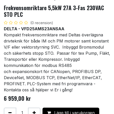
Frekvensomriktare 5,5kW 27A 3-Fas 230VAC
STO PLC
(0 recension)
DELTA - VFD25AMS23ANSAA
Kompakt frekvensomriktare med Deltas överlägsna
drivteknik för både IM och PM motorer samt konstant
V/F eller vektorstyrning SVC. Inbyggd Bromsmodul
och säkerhets stopp STO. Passar för tex Pump, Fläkt,
Transportör eller Kompressor. Inbyggd
kommunikation för modbus RS485
och expansionskort för CANopen, PROFIBUS DP,
DeviceNet, MODBUS TCP, EtherNet/IP, EtherCAT,
PROFINET. PLC-System med fri programvara -
Kontakta oss så hjälper vi Er i gång!
6 959,00
kr
Lägg till i varukorgen