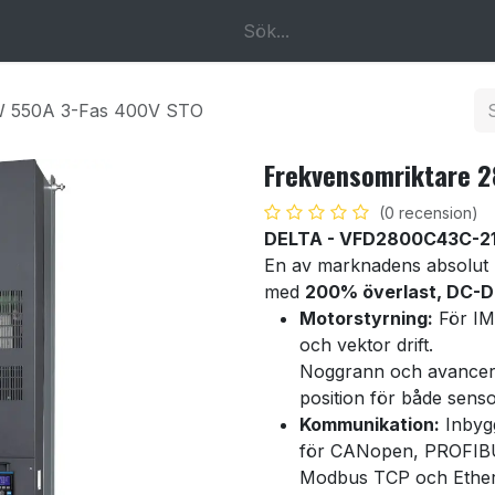
k
Om oss
Kontakta oss
W 550A 3-Fas 400V STO
Frekvensomriktare 
(0 recension)
DELTA - VFD2800C43C-2
En av marknadens absolut 
med
200% överlast, DC-D
Motorstyrning:
För IM
och vektor drift.
Noggrann och avancera
position för både sens
Kommunikation:
Inbyg
för CANopen, PROFIBU
Modbus TCP och Ethe