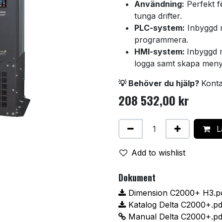
Användning:
Perfekt f
tunga drifter.
PLC-system:
Inbyggd m
programmera.
HMI-system:
Inbyggd 
logga samt skapa menye
💡 Behöver du hjälp?
Konta
208 532,00
kr
Lä
Add to wishlist
Dokument
Dimension C2000+ H3.p
Katalog Delta C2000+.pd
Manual Delta C2000+.pd