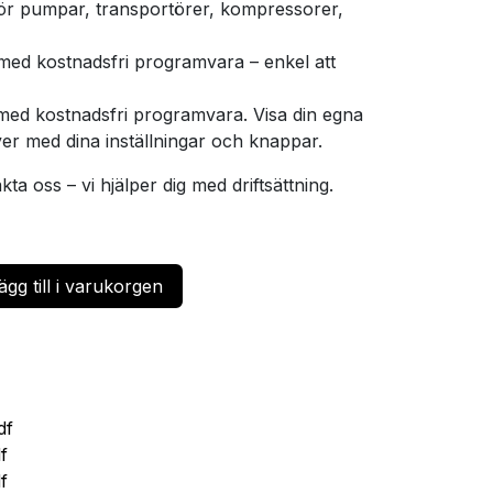
ör pumpar, transportörer, kompressorer,
ed kostnadsfri programvara – enkel att
med kostnadsfri programvara. Visa din egna
r med dina inställningar och knappar.
kta oss – vi hjälper dig med driftsättning.
gg till i varukorgen
df
f
f