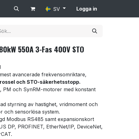
Logga in
SV
280kW 550A 3-Fas 400V STO
1
mest avancerade frekvensomriktare,
rossel och STO-säkerhetsstopp.
, PM och SynRM-motorer med konstant
d styrning av hastighet, vridmoment och
or och sensorlösa system.
gd Modbus RS485 samt expansionskort
S DP, PROFINET, EtherNet/IP, DeviceNet,
rCAT.