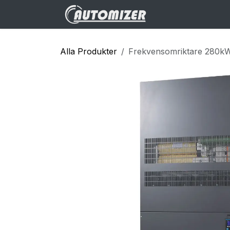
Hoppa till innehåll
Hem
Webbuti
Alla Produkter
Frekvensomriktare 280k