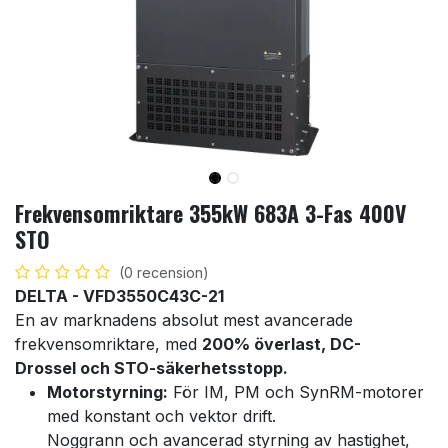
Frekvensomriktare 355kW 683A 3-Fas 400V
STO
(0 recension)
DELTA - VFD3550C43C-21
En av marknadens absolut mest avancerade
frekvensomriktare, med
200% överlast, DC-
Drossel och STO-säkerhetsstopp.
Motorstyrning:
För IM, PM och SynRM-motorer
med konstant och vektor drift.
Noggrann och avancerad styrning av hastighet,