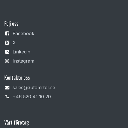
F
ölj oss
Facebook
X
Linkedin
Instagram
Kontakta oss
sales@automizer.se
+4​6 520 41 10 20​
Vårt företag