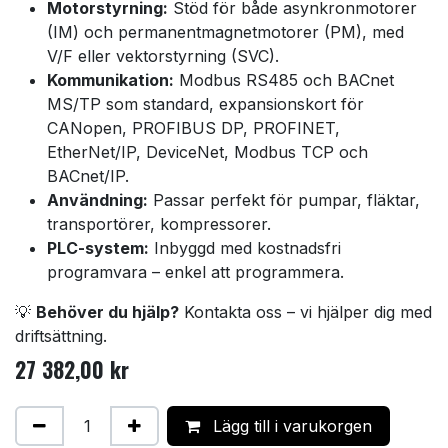
Motorstyrning:
Stöd för både asynkronmotorer
(IM) och permanentmagnetmotorer (PM), med
V/F eller vektorstyrning (SVC).
Kommunikation:
Modbus RS485 och BACnet
MS/TP som standard, expansionskort för
CANopen, PROFIBUS DP, PROFINET,
EtherNet/IP, DeviceNet, Modbus TCP och
BACnet/IP.
Användning:
Passar perfekt för pumpar, fläktar,
transportörer, kompressorer.
PLC-system:
Inbyggd med kostnadsfri
programvara – enkel att programmera.
💡
Behöver du hjälp?
Kontakta oss – vi hjälper dig med
driftsättning.
27 382,00
kr
Lägg till i varukorgen