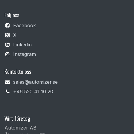
F
ölj oss
Facebook
X
Linkedin
Instagram
Kontakta oss
sales@automizer.se
+4​6 520 41 10 20​
Vårt företag
Automizer AB