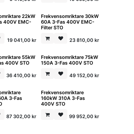
omriktare 22kW
Frekvensomriktare 30kW
as 400V EMC-
60A 3-Fas 400V EMC-
O
Filter STO
19 041,00
kr
23 810,00
kr
omriktare 55kW
Frekvensomriktare 75kW
as 400V STO
150A 3-Fas 400V STO
36 410,00
kr
49 152,00
kr
omriktare
Frekvensomriktare
60A 3-Fas
160kW 310A 3-Fas
O
400V STO
87 302,00
kr
99 952,00
kr