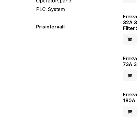
Operatörspanel
PLC-System
Frekv
32A 
Prisintervall
Filter
Frekv
73A 3
Frekv
180A 