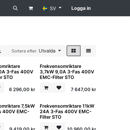
Logga in
SV
Utvalda
Sortera efter:
omriktare
Frekvensomriktare
0A 3-Fas 400V
3,7kW 9,0A 3-Fas 400V
er STO
EMC-Filter STO
6 296,00
kr
7 647,00
kr
omriktare 7,5kW
Frekvensomriktare 11kW
as 400V EMC-
24A 3-Fas 400V EMC-
O
Filter STO
9 419,00
kr
10 960,00
kr