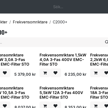
k
Om oss
Kontakta oss
kter
Frekvensomriktare
C2000+
00+
ensomriktare
Frekvensomriktare 1,5kW
Frekvens
W 3,0A 3-Fas
4,0A 3-Fas 400V EMC-
2,2kW 6,
EMC-Filter STO
Filter STO
EMC-Filt
5 379,00
kr
6 235,00
kr
ensomriktare
Frekvensomriktare
Frekvens
 10,5A 3-Fas
5,5kW 12A 3-Fas 400V
18A 3-F
EMC-Filter STO
EMC-Filter STO
Filter ST
8 037,00
kr
8 353,00
kr