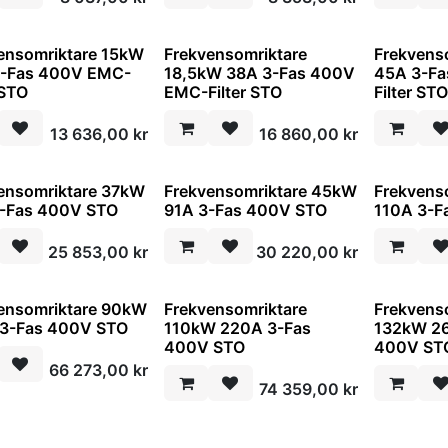
ensomriktare 15kW
Frekvensomriktare
Frekvens
3-Fas 400V EMC-
18,5kW 38A 3-Fas 400V
45A 3-F
 STO
EMC-Filter STO
Filter ST
13 636,00
kr
16 860,00
kr
ensomriktare 37kW
Frekvensomriktare 45kW
Frekvens
-Fas 400V STO
91A 3-Fas 400V STO
110A 3-F
25 853,00
kr
30 220,00
kr
ensomriktare 90kW
Frekvensomriktare
Frekvens
3-Fas 400V STO
110kW 220A 3-Fas
132kW 2
400V STO
400V ST
66 273,00
kr
74 359,00
kr