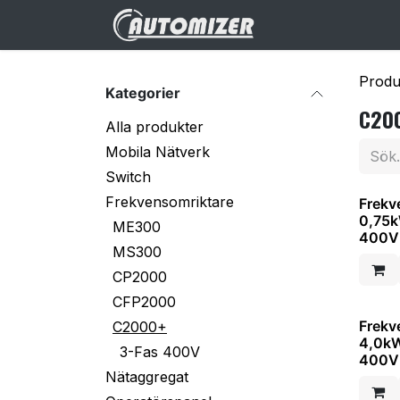
Hoppa till innehåll
Hem
Webbuti
Produ
Kategorier
C20
Alla produkter
Mobila Nätverk
Switch
Frekvensomriktare
Frekv
0,75k
ME300
400V 
MS300
CP2000
CFP2000
Frekv
C2000+
4,0kW
3-Fas 400V
400V 
Nätaggregat