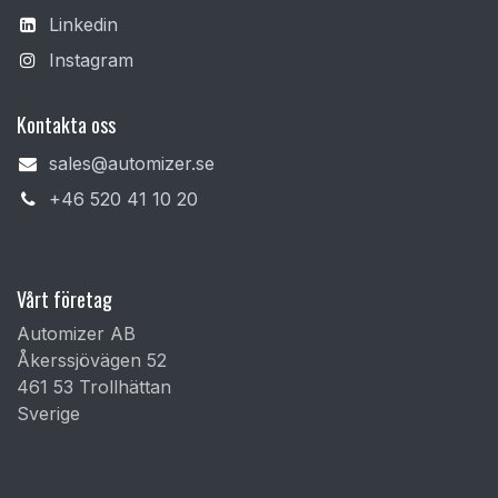
Linkedin
Instagram
Kontakta oss
sales@automizer.se
+4​6 520 41 10 20​
Vårt företag
Automizer AB
Åkerssjövägen 52
461 53 Trollhättan
Sverige