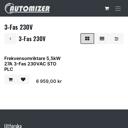
Hoppa till innehåll
3-Fas 230V
3-Fas 230V
Frekvensomriktare 5,5kW
27A 3-Fas 230VAC STO
PLC
6 959,00
kr
Utforska