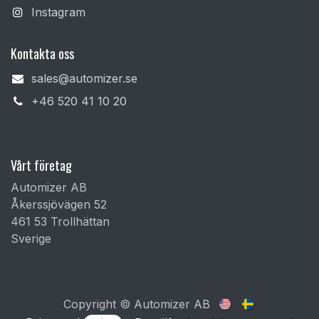
Instagram
Kontakta oss
sales@automizer.se
+4​6 520 41 10 20​
Vårt företag
Automizer AB
Åkerssjövägen 52
461 53 Trollhättan
Sverige
Copyright © Automizer AB