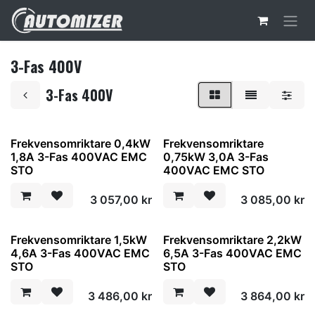
Hoppa till innehåll
3-Fas 400V
3-Fas 400V
Frekvensomriktare 0,4kW
Frekvensomriktare
1,8A 3-Fas 400VAC EMC
0,75kW 3,0A 3-Fas
STO
400VAC EMC STO
3 057,00
kr
3 085,00
kr
Frekvensomriktare 1,5kW
Frekvensomriktare 2,2kW
4,6A 3-Fas 400VAC EMC
6,5A 3-Fas 400VAC EMC
STO
STO
3 486,00
kr
3 864,00
kr