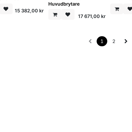
Huvudbrytare
15 382,00
kr
17 671,00
kr
1
2