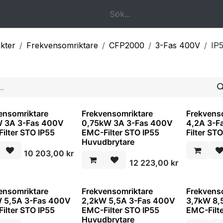
k
Om oss
Kontakta oss
kter
Frekvensomriktare
CFP2000
3-Fas 400V
IP
ensomriktare
Frekvensomriktare
Frekvens
 3A 3-Fas 400V
0,75kW 3A 3-Fas 400V
4,2A 3-F
ilter STO IP55
EMC-Filter STO IP55
Filter ST
Huvudbrytare
10 203,00
kr
12 223,00
kr
ensomriktare
Frekvensomriktare
Frekvens
 5,5A 3-Fas 400V
2,2kW 5,5A 3-Fas 400V
3,7kW 8,
ilter STO IP55
EMC-Filter STO IP55
EMC-Filt
Huvudbrytare