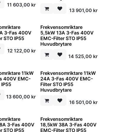
11 603,00
kr
13 901,00
kr
omriktare
Frekvensomriktare
A 3-Fas 400V
5,5kW 13A 3-Fas 400V
er STO IP55
EMC-Filter STO IP55
Huvudbrytare
12 122,00
kr
14 525,00
kr
omriktare 11kW
Frekvensomriktare 11kW
as 400V EMC-
24A 3-Fas 400V EMC-
O IP55
Filter STO IP55
Huvudbrytare
13 600,00
kr
16 501,00
kr
omriktare
Frekvensomriktare
8A 3-Fas 400V
18,5kW 38A 3-Fas 400V
er STO IP55
EMC-Filter STO IP55