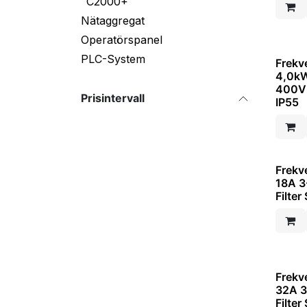
C2000+
Nätaggregat
Operatörspanel
PLC-System
Frekv
4,0kW
400V 
Prisintervall
IP55
Frekv
18A 
Filter
Frekv
32A 
Filter