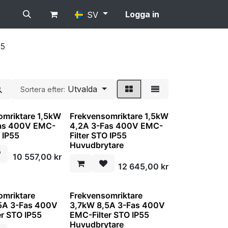
Logga in
SV
55
Utvalda
Sortera efter:
omriktare 1,5kW
Frekvensomriktare 1,5kW
as 400V EMC-
4,2A 3-Fas 400V EMC-
O IP55
Filter STO IP55
Huvudbrytare
10 557,00
kr
12 645,00
kr
omriktare
Frekvensomriktare
5A 3-Fas 400V
3,7kW 8,5A 3-Fas 400V
er STO IP55
EMC-Filter STO IP55
Huvudbrytare