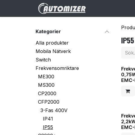
Hoppa till innehåll
Hem
Webbuti
Produ
Kategorier
IP55
Alla produkter
Mobila Nätverk
Switch
Frekvensomriktare
Frekv
0,75W
ME300
EMC-F
MS300
CP2000
CFP2000
3-Fas 400V
Frekv
IP41
2,2kW
IP55
EMC-F