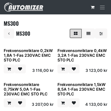
Hoppa till innehåll
MS300
MS300
Frekvensomriktare 0,2kW
Frekvensomriktare 0,4kW
1,8A 1-Fas 230VAC EMC
3,2A 1-Fas 230VAC EMC
STO PLC
STO PLC
3 116,00
kr
3 123,00
kr
Frekvensomriktare
Frekvensomriktare 1,5kW
0,75kW 5,0A 1-Fas
8,5A 1-Fas 230VAC EMC
230VAC EMC STO PLC
STO PLC
3 207,00
kr
4 133,00
kr