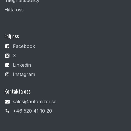
Integritetspolicy
Hitta oss
F
ölj oss
Facebook
X
Linkedin
Instagram
Kontakta oss
sales@automizer.se
+4​6 520 41 10 20​